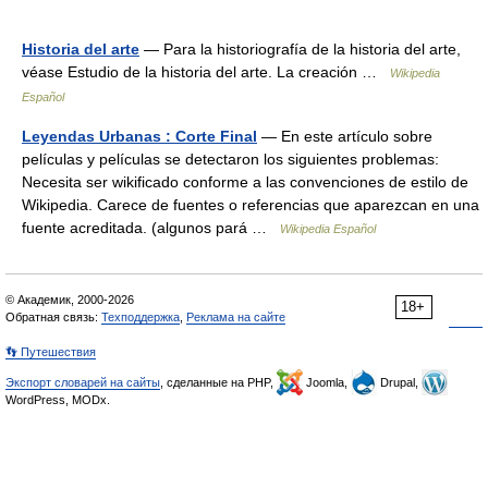
Historia del arte
— Para la historiografía de la historia del arte,
véase Estudio de la historia del arte. La creación …
Wikipedia
Español
Leyendas Urbanas : Corte Final
— En este artículo sobre
películas y películas se detectaron los siguientes problemas:
Necesita ser wikificado conforme a las convenciones de estilo de
Wikipedia. Carece de fuentes o referencias que aparezcan en una
fuente acreditada. (algunos pará …
Wikipedia Español
© Академик, 2000-2026
18+
Обратная связь:
Техподдержка
,
Реклама на сайте
👣 Путешествия
Экспорт словарей на сайты
, сделанные на PHP,
Joomla,
Drupal,
WordPress, MODx.